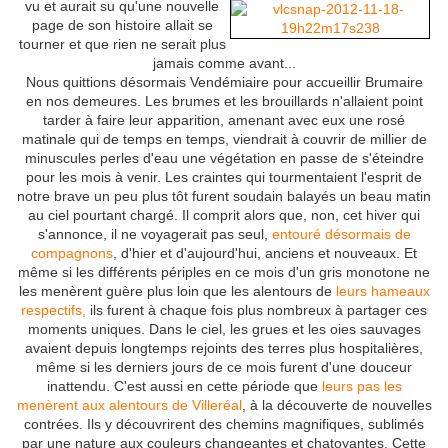
vu et
aurait su qu'une nouvelle
page de son histoire allait se
tourner et que rien ne serait plus
jamais comme avant...
Nous quittions désormais Vendémiaire pour accueillir Brumaire
en nos demeures. Les brumes et les brouillards n'allaient point
tarder à faire leur apparition, amenant avec eux une rosé
matinale qui de temps en temps, viendrait à couvrir de millier de
minuscules perles d'eau une végétation en passe de s'éteindre
pour les mois à venir. Les craintes qui tourmentaient l'esprit de
notre brave un peu plus tôt furent soudain balayés un beau matin
au ciel pourtant chargé. Il comprit alors que, non, cet hiver qui
s'annonce, il ne voyagerait pas seul,
entouré désormais de
compagnons
, d'hier et d'aujourd'hui, anciens et nouveaux. Et
même si les différents périples en ce mois d'un gris monotone ne
les menèrent guère plus loin que les alentours de
leurs hameaux
respectifs,
ils furent à chaque fois plus nombreux à partager ces
moments uniques. Dans le ciel, les grues et les oies sauvages
avaient depuis longtemps rejoints des terres plus hospitalières,
même si les derniers jours de ce mois furent d'une douceur
inattendu. C'est aussi en cette période que
leurs pas les
menèrent aux alentours de Villeréal
, à la découverte de nouvelles
contrées. Ils y découvrirent des chemins magnifiques, sublimés
par une nature aux couleurs changeantes et chatoyantes. Cette