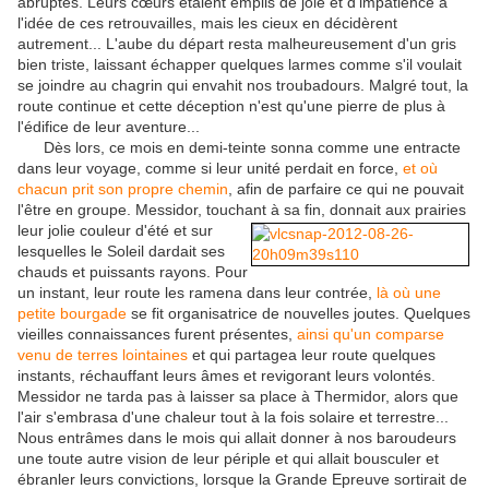
abruptes. Leurs cœurs étaient emplis de joie et d’impatience à
l'idée de ces retrouvailles, mais les cieux en décidèrent
autrement... L'aube du départ resta malheureusement d'un gris
bien triste, laissant échapper quelques larmes comme s'il voulait
se joindre au chagrin qui envahit nos troubadours. Malgré tout, la
route continue et cette déception n'est qu'une pierre de plus à
l'édifice de leur aventure...
Dès lors, ce mois en demi-teinte sonna comme une entracte
dans leur voyage, comme si leur unité perdait en force,
et où
chacun prit son propre chemin
, afin de parfaire ce qui ne pouvait
l'être en groupe. Messidor, touchant à sa fin, d
onnait aux prairies
leur jolie couleur d'été
et sur
lesquelles le Soleil dardait ses
chauds et puissants rayons. Pour
un instant, leur route les ramena dans leur contrée,
là où une
petite bourgade
se fit organisatrice de nouvelles joutes. Quelques
vieilles connaissances furent présentes,
ainsi qu'un comparse
venu de terres lointaines
et qui partagea leur route quelques
instants, réchauffant leurs âmes et revigorant leurs volontés.
Messidor ne tarda pas à laisser sa place à Thermidor, alors que
l'air s'embrasa d'une chaleur tout à la fois solaire et terrestre...
Nous entrâmes dans le mois qui allait donner à nos baroudeurs
une toute autre vision de leur périple et qui allait bousculer et
ébranler leurs convictions, lorsque la Grande Epreuve sortirait de