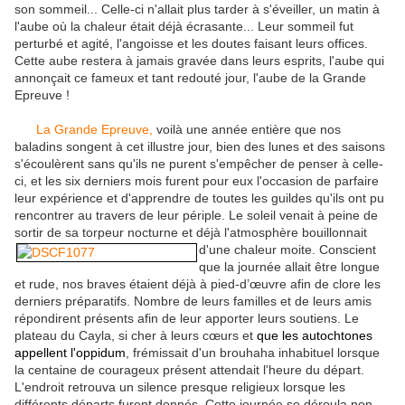
son sommeil... Celle-ci n'allait plus tarder à s'éveiller, un matin à
l'aube où la chaleur était déjà écrasante... Leur sommeil fut
perturbé et agité, l'angoisse et les doutes faisant leurs offices.
Cette aube restera à jamais gravée dans leurs esprits, l'aube qui
annonçait ce fameux et tant redouté jour, l'aube de la Grande
Epreuve !
La Grande Epreuve,
voilà une année entière que nos
baladins songent à cet illustre jour, bien des lunes et des saisons
s'écoulèrent sans qu'ils ne purent s'empêcher de penser à celle-
ci, et les six derniers mois furent pour eux l'occasion de parfaire
leur expérience et d'apprendre de toutes les guildes qu'ils ont pu
rencontrer au travers de leur périple. Le soleil venait à peine de
sortir de sa torpeur nocturne et déjà l'atmosphère bouillonnait
d'une chaleur
moite. Conscient
que la journée allait être longue
et rude, nos braves étaient déjà à pied-d’œuvre afin de clore les
derniers préparatifs. Nombre de leurs familles et de leurs amis
répondirent présents afin de leur apporter leurs soutiens. Le
plateau du Cayla, si cher à leurs cœurs et
que les autochtones
appellent l'oppidum
, frémissait d'un brouhaha inhabituel lorsque
la centaine de courageux présent attendait l'heure du départ.
L'endroit retrouva un silence presque religieux lorsque les
différents départs furent donnés. Cette journée se déroula non