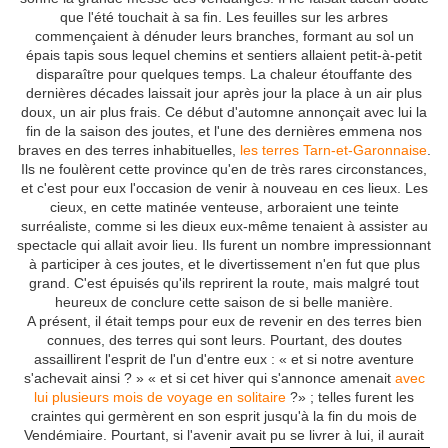
que l'été touchait à sa fin. Les feuilles sur les arbres
commençaient à dénuder leurs branches, formant au sol un
épais tapis sous lequel chemins et sentiers allaient petit-à-petit
disparaître pour quelques temps. La chaleur étouffante des
dernières décades laissait jour après jour la place à un air plus
doux, un air plus frais. Ce début d'automne annonçait avec lui la
fin de la saison des joutes, et l'une des dernières emmena nos
braves en des terres inhabituelles,
les terres Tarn-et-Garonnaise
.
Ils ne foulèrent cette province qu'en de très rares circonstances,
et c'est pour eux l'occasion de venir à nouveau en ces lieux. Les
cieux, en cette matinée venteuse, arboraient une teinte
surréaliste, comme si les dieux eux-même tenaient à assister au
spectacle qui allait avoir lieu. Ils furent un nombre impressionnant
à participer à ces joutes, et le divertissement n'en fut que plus
grand. C'est épuisés qu'ils reprirent la route, mais malgré tout
heureux de conclure cette saison de si belle manière.
A présent, il était temps pour eux de revenir en des terres bien
connues, des terres qui sont leurs. Pourtant, des doutes
assaillirent l'esprit de l'un d'entre eux : « et si notre aventure
s'achevait ainsi ? » « et si cet hiver qui s'annonce amenait
avec
lui plusieurs mois de voyage en solitaire
?» ; telles furent les
craintes qui germèrent en son esprit jusqu'à la fin du mois de
Vendémiaire. Pourtant, si l'avenir avait pu se livrer à lui, il aurait