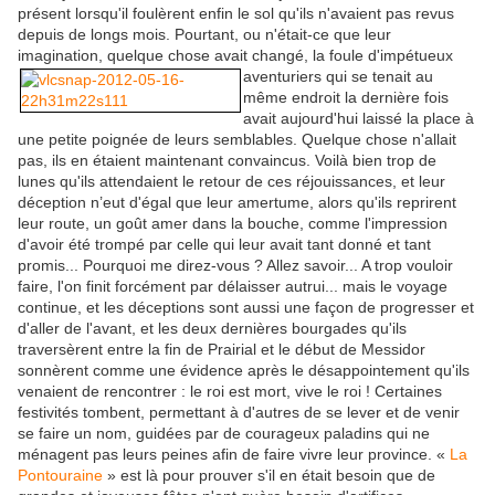
présent lorsqu'il foulèrent enfin le sol qu'ils n'avaient pas revus
depuis de longs mois. Pourtant, ou n'était-ce que leur
imagination, quelque chose avait changé, la foule d'impétueux
aventuriers qui se
tenait au
même endroit la dernière fois
avait aujourd'hui laissé la place à
une petite poignée de leurs semblables. Quelque chose n'allait
pas, ils en étaient maintenant convaincus. Voilà bien trop de
lunes qu'ils attendaient le retour de ces réjouissances, et leur
déception n’eut d'égal que leur amertume, alors qu'ils reprirent
leur route, un goût amer dans la bouche, comme l'impression
d'avoir été trompé par celle qui leur avait tant donné et tant
promis... Pourquoi me direz-vous ? Allez savoir... A trop vouloir
faire, l'on finit forcément par délaisser autrui... mais le voyage
continue, et les déceptions sont aussi une façon de progresser et
d'aller de l'avant, et les deux dernières bourgades qu'ils
traversèrent entre la fin de Prairial et le début de Messidor
sonnèrent comme une évidence après le désappointement qu'ils
venaient de rencontrer : le roi est mort, vive le roi ! Certaines
festivités tombent, permettant à d'autres de se lever et de venir
se faire un nom, guidées par de courageux paladins qui ne
ménagent pas leurs peines afin de faire vivre leur province. «
La
Pontouraine
» est là pour prouver s'il en était besoin que de