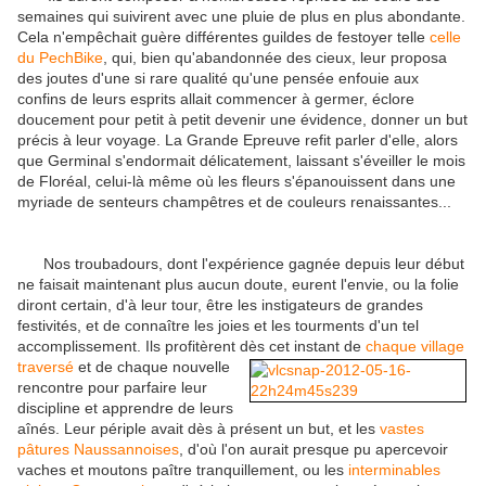
semaines qui suivirent avec une pluie de plus en plus abondante.
Cela n'empêchait guère différentes guildes de festoyer telle
celle
du PechBike
, qui, bien qu'abandonnée des cieux, leur proposa
des joutes d'une si rare qualité qu'une pensée enfouie aux
confins de leurs esprits allait commencer à germer, éclore
doucement pour petit à petit devenir une évidence, donner un but
précis à leur voyage. La Grande Epreuve refit parler d'elle, alors
que Germinal s'endormait délicatement, laissant s'éveiller le mois
de Floréal, celui-là même où les fleurs s'épanouissent dans une
myriade de senteurs champêtres et de couleurs renaissantes...
Nos troubadours, dont l'expérience gagnée depuis leur début
ne faisait maintenant plus aucun doute, eurent l'envie, ou la folie
diront certain, d'à leur tour, être les instigateurs de grandes
festivités, et de connaître les joies et les tourments d'un tel
accomplissement. Ils profitèrent dès cet instant de
chaque village
traversé
et de chaque
nouvelle
rencontre pour parfaire leur
discipline et apprendre de leurs
aînés. Leur périple avait dès à présent un but, et les
vastes
pâtures Naussannoises
, d'où l'on aurait presque pu apercevoir
vaches et moutons paître tranquillement, ou les
interminables