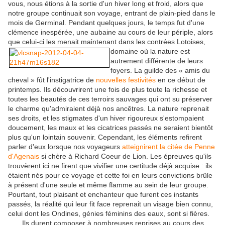
vous, nous étions à la sortie d'un hiver long et froid, alors que
notre groupe continuait son voyage, entrant de plain-pied dans le
mois de Germinal. Pendant quelques jours, le temps fut d'une
clémence inespérée, une aubaine au cours de leur périple, alors
que celui-ci les menait maintenant dans les contrées Lotoises,
domaine où la nature est
autrement différente de leurs
foyers. La guilde des « amis du
cheval » fût l'instigatrice de
nouvelles festivités
en ce début de
printemps. Ils découvrirent une fois de plus toute la richesse et
toutes les beautés de ces terroirs sauvages qui ont su préserver
le charme qu'admiraient déjà nos ancêtres. La nature reprenait
ses droits, et les stigmates d'un hiver rigoureux s'estompaient
doucement, les maux et les cicatrices passés ne seraient bientôt
plus qu'un lointain souvenir. Cependant, les éléments refirent
parler d'eux lorsque nos voyageurs
atteignirent la citée de Penne
d'Agenais
si chère à Richard Coeur de Lion. Les épreuves qu'ils
trouvèrent ici ne firent que vivifier une certitude déjà acquise : ils
étaient nés pour ce voyage et cette foi en leurs convictions brûle
à présent d'une seule et même flamme au sein de leur groupe.
Pourtant, tout plaisant et enchanteur que furent ces instants
passés, la réalité qui leur fit face reprenait un visage bien connu,
celui dont les Ondines, génies féminins des eaux, sont si fières.
Ils durent composer à nombreuses reprises au cours des