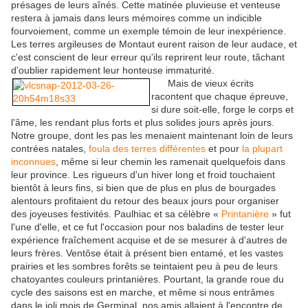
présages de leurs aînés. Cette matinée pluvieuse et venteuse
restera à jamais dans leurs mémoires comme un indicible
fourvoiement, comme un exemple témoin de leur inexpérience.
Les terres argileuses de Montaut eurent raison de leur audace, et
c'est conscient de leur erreur qu'ils reprirent leur route, tâchant
d'oublier rapidement leur honteuse immaturité.
Mais de vieux écrits
racontent que chaque épreuve,
si dure soit-elle, forge le corps et
l'âme, les rendant plus forts et plus solides jours après jours.
Notre groupe, dont les pas les menaient maintenant loin de leurs
contrées natales,
foula des terres différentes
et pour
la plupart
inconnues
, même si leur chemin les ramenait quelquefois dans
leur province. Les rigueurs d'un hiver long et froid touchaient
bientôt à leurs fins, si bien que de plus en plus de bourgades
alentours profitaient du retour des beaux jours pour organiser
des joyeuses festivités. Paulhiac et sa célèbre «
Printanière
» fut
l'une d'elle, et ce fut l'occasion pour nos baladins de tester leur
expérience fraîchement acquise et de se mesurer à d'autres de
leurs frères. Ventôse était à présent bien entamé, et les vastes
prairies et les sombres forêts se teintaient peu à peu de leurs
chatoyantes couleurs printanières. Pourtant, la grande roue du
cycle des saisons est en marche, et même si nous entrâmes
dans le joli mois de Germinal, nos amis allaient à l'encontre de