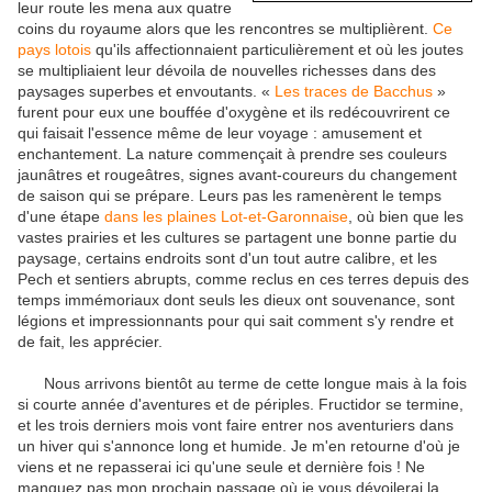
leur route les mena aux quatre
coins du royaume alors que les rencontres se multiplièrent.
Ce
pays lotois
qu'ils affectionnaient particulièrement et où les joutes
se multipliaient leur dévoila de nouvelles richesses dans des
paysages superbes et envoutants. «
Les traces de Bacchus
»
furent pour eux une bouffée d'oxygène et ils redécouvrirent ce
qui faisait l'essence même de leur voyage : amusement et
enchantement. La nature commençait à prendre ses couleurs
jaunâtres et rougeâtres, signes avant-coureurs du changement
de saison qui se prépare. Leurs pas les ramenèrent le temps
d'une étape
dans les plaines Lot-et-Garonnaise
, où bien que les
vastes prairies et les cultures se partagent une bonne partie du
paysage, certains endroits sont d'un tout autre calibre, et les
Pech et sentiers abrupts, comme reclus en ces terres depuis des
temps immémoriaux dont seuls les dieux ont souvenance, sont
légions et impressionnants pour qui sait comment s'y rendre et
de fait, les apprécier.
Nous arrivons bientôt au terme de cette longue mais à la fois
si courte année d'aventures et de périples. Fructidor se termine,
et les trois derniers mois vont faire entrer nos aventuriers dans
un hiver qui s'annonce long et humide. Je m'en retourne d'où je
viens et ne repasserai ici qu'une seule et dernière fois ! Ne
manquez pas mon prochain passage où je vous dévoilerai la