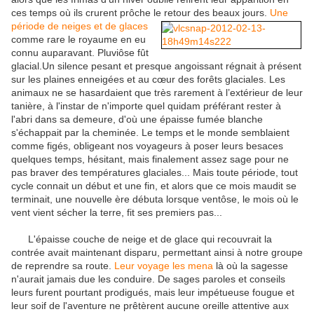
ces temps où ils crurent prôche le
retour des beaux jours.
Une
période de neiges et de glaces
comme rare le royaume en eu
connu auparavant. Pluviôse fût
glacial.Un silence pesant et presque angoissant régnait à présent
sur les plaines enneigées et au cœur des forêts glaciales. Les
animaux ne se hasardaient que très rarement à l’extérieur de leur
tanière, à l'instar de n'importe quel quidam préférant rester à
l'abri dans sa demeure, d'où une épaisse fumée blanche
s'échappait par la cheminée. Le temps et le monde semblaient
comme figés, obligeant nos voyageurs à poser leurs besaces
quelques temps, hésitant, mais finalement assez sage pour ne
pas braver des températures glaciales... Mais toute période, tout
cycle connait un début et une fin, et alors que ce mois maudit se
terminait, une nouvelle ère débuta lorsque ventôse, le mois où le
vent vient sécher la terre, fit ses premiers pas...
L'épaisse couche de neige et de glace qui recouvrait la
contrée avait maintenant disparu, permettant ainsi à notre groupe
de reprendre sa route.
Leur voyage les mena
là où la sagesse
n'aurait jamais due les conduire. De sages paroles et conseils
leurs furent pourtant prodigués, mais leur impétueuse fougue et
leur soif de l'aventure ne prêtèrent aucune oreille attentive aux