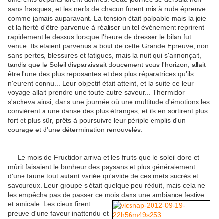
sans frasques, et les nerfs de chacun furent mis à rude épreuve
comme jamais auparavant. La tension était palpable mais la joie
et la fierté d'être parvenue à réaliser un tel événement reprirent
rapidement le dessus lorsque l'heure de dresser le bilan fut
venue. Ils étaient parvenus à bout de cette Grande Epreuve, non
sans pertes, blessures et fatigues, mais la nuit qui s'annonçait,
tandis que le Soleil disparaissait doucement sous l'horizon, allait
être l'une des plus reposantes et des plus réparatrices qu'ils
n'eurent connu... Leur objectif était atteint, et la suite de leur
voyage allait prendre une toute autre saveur... Thermidor
s'acheva ainsi, dans une journée où une multitude d'émotions les
convièrent à une danse des plus étranges, et ils en sortirent plus
fort et plus sûr, prêts à poursuivre leur périple emplis d'un
courage et d'une détermination renouvelés.
Le mois de Fructidor arriva et les fruits que le soleil dore et
mûrit faisaient le bonheur des paysans et plus généralement
d'une faune tout autant variée qu'avide de ces mets sucrés et
savoureux. Leur groupe s'était quelque peu réduit, mais cela ne
les empêcha pas de passer ce mois dans une ambiance festive
et amicale. Les cieux firent
preuve d'une faveur inattendu et