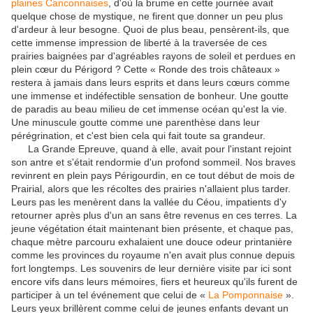
plaines Canconnaises
, d'où la brume en cette journée avait
quelque chose de mystique, ne firent que donner un peu plus
d'ardeur à leur besogne. Quoi de plus beau, pensèrent-ils, que
cette immense impression de liberté à la traversée de ces
prairies baignées par d'agréables rayons de soleil et perdues en
plein cœur du Périgord ? Cette « Ronde des trois châteaux »
restera à jamais dans leurs esprits et dans leurs cœurs comme
une immense et indéfectible sensation de bonheur. Une goutte
de paradis au beau milieu de cet immense océan qu'est la vie.
Une minuscule goutte comme une parenthèse dans leur
pérégrination, et c'est bien cela qui fait toute sa grandeur.
La Grande Epreuve, quand à elle, avait pour l'instant rejoint
son antre et s'était rendormie d'un profond sommeil. Nos braves
revinrent en plein pays Périgourdin, en ce tout début de mois de
Prairial, alors que les récoltes des prairies n'allaient plus tarder.
Leurs pas les menèrent dans la vallée du Céou, impatients d'y
retourner après plus d'un an sans être revenus en ces terres. La
jeune végétation était maintenant bien présente, et chaque pas,
chaque mètre parcouru exhalaient une douce odeur printanière
comme les provinces du royaume n'en avait plus connue depuis
fort longtemps. Les souvenirs de leur dernière visite par ici sont
encore vifs dans leurs mémoires, fiers et heureux qu'ils furent de
participer à un tel événement que celui de «
La Pomponnaise
».
Leurs yeux brillèrent comme celui de jeunes enfants devant un