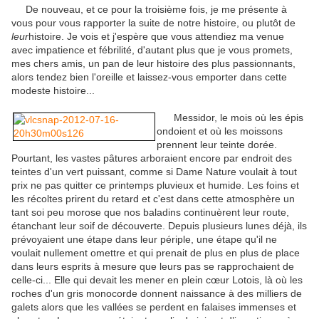
De nouveau, et ce pour la troisième fois, je me présente à
vous pour vous rapporter la suite de notre histoire, ou plutôt de
leur
histoire. Je vois et j'espère que vous attendiez ma venue
avec impatience et fébrilité, d'autant plus que je vous promets,
mes chers amis, un pan de leur histoire des plus passionnants,
alors tendez bien l'oreille et laissez-vous emporter dans cette
modeste histoire...
Messidor, le mois où les épis
ondoient et où les moissons
prennent leur teinte dorée.
Pourtant, les vastes pâtures arboraient encore par endroit des
teintes d'un vert puissant, comme si Dame Nature voulait à tout
prix ne pas quitter ce printemps pluvieux et humide. Les foins et
les récoltes prirent du retard et c'est dans cette atmosphère un
tant soi peu morose que nos baladins continuèrent leur route,
étanchant leur soif de découverte. Depuis plusieurs lunes déjà, ils
prévoyaient une étape dans leur périple, une étape qu'il ne
voulait nullement omettre et qui prenait de plus en plus de place
dans leurs esprits à mesure que leurs pas se rapprochaient de
celle-ci... Elle qui devait les mener en plein cœur Lotois, là où les
roches d'un gris monocorde donnent naissance à des milliers de
galets alors que les vallées se perdent en falaises immenses et