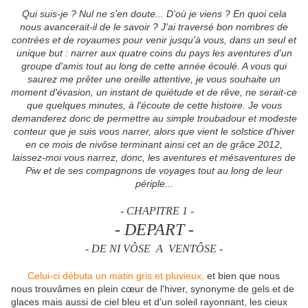
Qui suis-je ? Nul ne s'en doute... D'où je viens ? En quoi cela
nous avancerait-il de le savoir ? J'ai traversé bon nombres de
contrées et de royaumes pour venir jusqu'à vous, dans un seul et
unique but : narrer aux quatre coins du pays les aventures d'un
groupe d'amis tout au long de cette année écoulé. A vous qui
saurez me prêter une oreille attentive, je vous souhaite un
moment d'évasion, un instant de quiétude et de rêve, ne serait-ce
que quelques minutes, à l'écoute de cette histoire. Je vous
demanderez donc de permettre au simple troubadour et modeste
conteur que je suis vous narrer, alors que vient le solstice d'hiver
en ce mois de nivôse terminant ainsi cet an de grâce 2012,
laissez-moi vous narrez, donc, les aventures et mésaventures de
Piw et de ses compagnons de voyages tout au long de leur
périple...
- CHAPITRE 1 -
- DEPART -
-
DE NI VÔSE A VENTÔSE -
Celui-ci débuta un matin gris et pluvieux,
et bien que nous
nous trouvâmes en plein cœur de l'hiver, synonyme de gels et de
glaces mais aussi de ciel bleu et d'un soleil rayonnant, les cieux