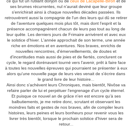
ce qui fut un rutilant donjon ou de
ceux de Lacapelle-Biron
et de
ses brumes récurrentes, nul n'aurait deviné que leur groupe
s'enrichirait ainsi à chaque nouvelles décades passées. Ils
retrouvèrent aussi la compagnie de l'un des leurs qui dû se retirer
de l'aventure quelques mois plus tôt, mais dont l'esprit et la
présence accompagnèrent chacun de leurs pas tout au long de
leur quête. Les derniers jours de Frimaire arrivèrent et avec eux
le solstice d'hiver. L'année approchait de son terme, une année
riche en émotions et en aventures. Nos braves, enrichis de
nouvelles rencontres, d'émerveillements, de doutes et
d'incertitudes mais aussi de joies et de fiertés, conclurent ce
cycle, le regard dorénavant tourné vers l'avenir, prêt à faire face
à toutes les nouvelles épreuves qui pourraient se présenter à eux
alors qu'une nouvelle page de leurs vies venait de s'écrire dans
le grand livre de leur histoire...
Ainsi donc s'achèvent leurs Chroniques, mais bientôt, Nivôse va
refaire parler de lui et perpétuer l'engrenage d'un cycle éternel.
Et puisque ce nouvel an de grâce n'en est encore qu'à ses
balbutiements, je me retire donc, scrutant et observant les
moindres faits et gestes de nos braves, afin de compiler leurs
histoires, leurs peines et leurs bonheurs pour revenir vous les
livrer très bientôt, lorsque le prochain solstice d'hiver sera de
retour...