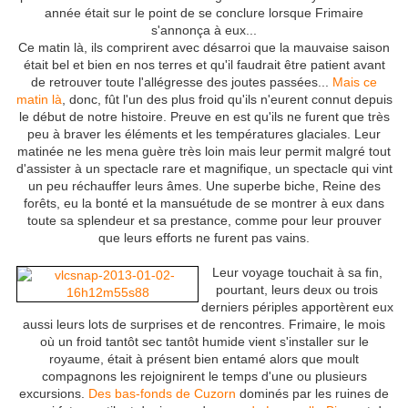
année était sur le point de se conclure lorsque Frimaire
s'annonça à eux...
Ce matin là, ils comprirent avec désarroi que la mauvaise saison
était bel et bien en nos terres et qu'il faudrait être patient avant
de retrouver toute l'allégresse des joutes passées...
Mais ce
matin là
, donc, fût l'un des plus froid qu'ils n'eurent connut depuis
le début de notre histoire. Preuve en est qu'ils ne furent que très
peu à braver les éléments et les températures glaciales. Leur
matinée ne les mena guère très loin mais leur permit malgré tout
d'assister à un spectacle rare et magnifique, un spectacle qui vint
un peu réchauffer leurs âmes. Une superbe biche, Reine des
forêts, eu la bonté et la mansuétude de se montrer à eux dans
toute sa splendeur et sa prestance, comme pour leur prouver
que leurs efforts ne furent pas vains.
Leur voyage touchait à sa fin,
pourtant, leurs deux ou trois
derniers périples apportèrent eux
aussi leurs lots de surprises et de rencontres. Frimaire, le mois
où un froid tantôt sec tantôt humide vient s'installer sur le
royaume, était à présent bien entamé alors que moult
compagnons les rejoignirent le temps d'une ou plusieurs
excursions.
Des bas-fonds de Cuzorn
dominés par les ruines de