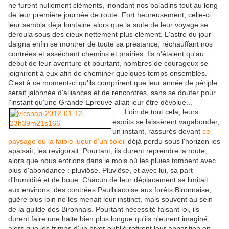
ne furent nullement cléments, inondant nos baladins tout au long
de leur première journée de route. Fort heureusement, celle-ci
leur sembla déjà lointaine alors que la suite de leur voyage se
déroula sous des cieux nettement plus clément. L'astre du jour
daigna enfin se montrer de toute sa prestance, réchauffant nos
contrées et asséchant chemins et prairies. Ils n'étaient qu'au
début de leur aventure et pourtant, nombres de courageux se
joignirent à eux afin de cheminer quelques temps ensembles.
C'est à ce moment-ci qu'ils comprirent que leur année de périple
serait jalonnée d'alliances et de rencontres, sans se douter pour
l'instant qu'une Grande Epreuve allait leur être dévolue...
Loin de tout cela, leurs
esprits se laissèrent vagabonder,
un instant, rassurés devant
ce
paysage où la faible lueur d'un soleil
déjà perdu sous l'horizon les
apaisait, les revigorait. Pourtant, ils durent reprendre la route,
alors que nous entrions dans le mois où les pluies tombent avec
plus d'abondance : pluviôse. Pluviôse, et avec lui, sa part
d'humidité et de boue. Chacun de leur déplacement se limitait
aux environs, des contrées Paulhiacoise aux forêts Bironnaise,
guère plus loin ne les menait leur instinct, mais souvent au sein
de la guilde des Bironnais. Pourtant nécessité faisant loi, ils
durent faire une halte bien plus longue qu'ils n'eurent imaginé,
alors que les frimas d'un hiver oublié refirent leur apparition en