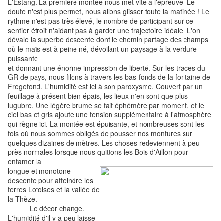
L'Estang. La première montée nous met vite à l'épreuve. Le
doute n'est plus permet, nous allons glisser toute la matinée ! Le
rythme n'est pas très élevé, le nombre de participant sur ce
sentier étroit n'aidant pas à garder une trajectoire idéale. L'on
dévale la superbe descente dont le chemin partage des champs
où le maïs est à peine né, dévoilant un paysage à la verdure
puissante
et donnant une énorme impression de liberté. Sur les traces du
GR de pays, nous filons à travers les bas-fonds de la fontaine de
Fregefond. L'humidité est ici à son paroxysme. Couvert par un
feuillage à présent bien épais, les lieux n'en sont que plus
lugubre. Une légère brume se fait éphémère par moment, et le
ciel bas et gris ajoute une tension supplémentaire à l'atmosphère
qui règne ici. La montée est épuisante, et nombreuses sont les
fois où nous sommes obligés de pousser nos montures sur
quelques dizaines de mètres. Les choses redeviennent à peu
près normales lorsque nous quittons les Bois d'Aillon pour
entamer la
longue et monotone
descente pour atteindre les
terres Lotoises et la vallée de
la Thèze.
Le décor change.
L'humidité d'il y a peu laisse