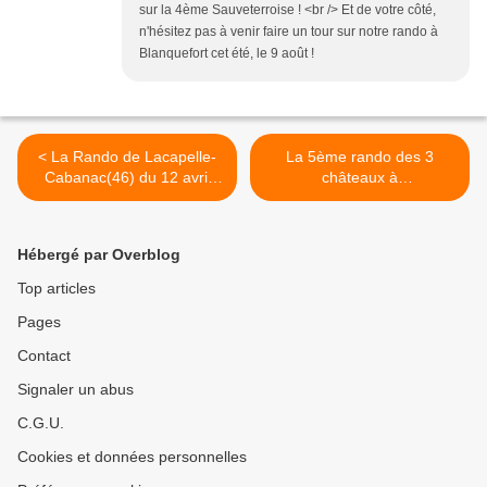
sur la 4ème Sauveterroise ! <br /> Et de votre côté,
n'hésitez pas à venir faire un tour sur notre rando à
Blanquefort cet été, le 9 août !
< La Rando de Lacapelle-
La 5ème rando des 3
Cabanac(46) du 12 avril
châteaux à
2015
Naussannes(24) du 10 mai
2015 >
Hébergé par Overblog
Top articles
Pages
Contact
Signaler un abus
C.G.U.
Cookies et données personnelles