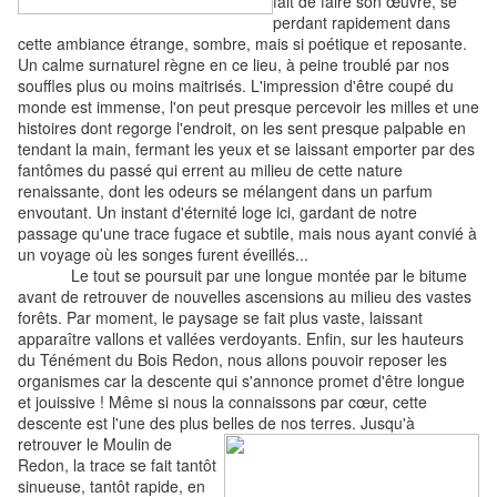
fait de faire son œuvre, se
perdant rapidement dans
cette ambiance étrange, sombre, mais si poétique et reposante.
Un calme surnaturel règne en ce lieu, à peine troublé par nos
souffles plus ou moins maitrisés. L'impression d'être coupé du
monde est immense, l'on peut presque percevoir les milles et une
histoires dont regorge l'endroit, on les sent presque palpable en
tendant la main, fermant les yeux et se laissant emporter par des
fantômes du passé qui errent au milieu de cette nature
renaissante, dont les odeurs se mélangent dans un parfum
envoutant. Un instant d'éternité loge ici, gardant de notre
passage qu'une trace fugace et subtile, mais nous ayant convié à
un voyage où les songes furent éveillés...
Le tout se poursuit par une longue montée par le bitume
avant de retrouver de nouvelles ascensions au milieu des vastes
forêts. Par moment, le paysage se fait plus vaste, laissant
apparaître vallons et vallées verdoyants. Enfin, sur les hauteurs
du Ténément du Bois Redon, nous allons pouvoir reposer les
organismes car la descente qui s'annonce promet d'être longue
et jouissive ! Même si nous la connaissons par cœur, cette
descente est l'une des plus belles de
nos terres. Jusqu'à
retrouver le Moulin de
Redon, la trace se fait tantôt
sinueuse, tantôt rapide, en