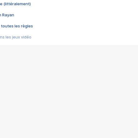
e (littéralement)
im Rayan
 toutes les règles
s les jeux vidéo
us choquant de Rockstar ? - Le scandale BULLY
e plus moche de Steam
du RÊVE tourne au CAUCHEMAR
pendant 8 heures
it… à tort
umiliés par un jeu vidéo
ire - Final Fantasy 8
ti un empire - Age of Empires
story DOFUS