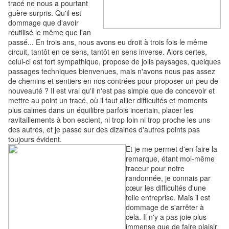
tracé ne nous a pourtant
guère surpris. Qu'il est
dommage que d'avoir
réutilisé le même que l'an
passé... En trois ans, nous avons eu droit à trois fois le même
circuit, tantôt en ce sens, tantôt en sens inverse. Alors certes,
celui-ci est fort sympathique, propose de jolis paysages, quelques
passages techniques bienvenues, mais n'avons nous pas assez
de chemins et sentiers en nos contrées pour proposer un peu de
nouveauté ? Il est vrai qu'il n'est pas simple que de concevoir et
mettre au point un tracé, où il faut allier difficultés et moments
plus calmes dans un équilibre parfois incertain, placer les
ravitaillements à bon escient, ni trop loin ni trop proche les uns
des autres, et je passe sur des dizaines d'autres points pas
toujours évident.
Et je me permet d'en faire la
remarque, étant moi-même
traceur pour notre
randonnée, je connais par
cœur les difficultés d'une
telle entreprise. Mais il est
dommage de s'arrêter à
cela. Il n'y a pas joie plus
immense que de faire plaisir