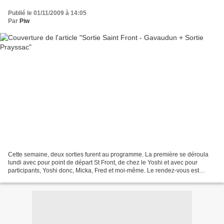
Publié le 01/11/2009 à 14:05
Par
Piw
Cette semaine, deux sorties furent au programme. La première se déroula
lundi avec pour point de départ St Front, de chez le Yoshi et avec pour
participants, Yoshi donc, Micka, Fred et moi-même. Le rendez-vous est
donné vers 14h30 et après un graissage...