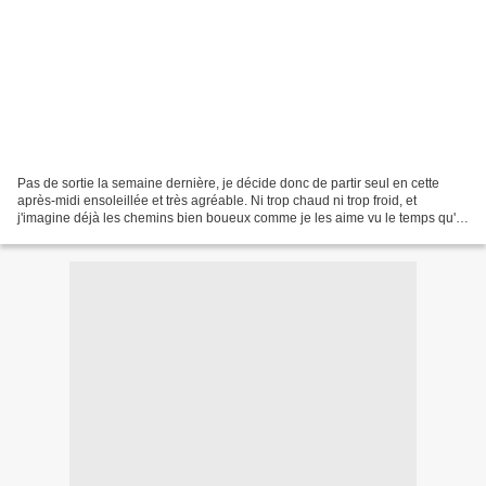
Pas de sortie la semaine dernière, je décide donc de partir seul en cette
après-midi ensoleillée et très agréable. Ni trop chaud ni trop froid, et
j'imagine déjà les chemins bien boueux comme je les aime vu le temps qu'il
a fait ces dernières semaines......