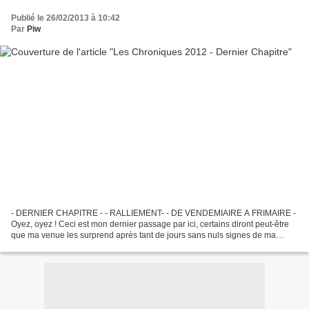
Publié le 26/02/2013 à 10:42
Par
Piw
- DERNIER CHAPITRE - - RALLIEMENT- - DE VENDEMIAIRE A FRIMAIRE -
Oyez, oyez ! Ceci est mon dernier passage par ici, certains diront peut-être
que ma venue les surprend après tant de jours sans nuls signes de ma
présence, mais je me présente bel et bien...