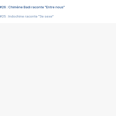
#26 : Chimène Badi raconte "Entre nous"
#25 : Indochine raconte "3e sexe"
#24 : Zaho raconte "C'est chelou"
#23 : Patrick Bruel raconte "Au café des délices"
#22 : Kyo raconte "Le chemin"
#21 : Nolwenn Leroy raconte "Cassé"
#20 : Patrick Hernandez raconte "Born to be alive"
#19 : Lorie raconte "Près de moi"
#18 : Michael Jones raconte "A nos actes manqués" (avec Jean-Jacque
#17 : Khaled raconte "Aïcha"
#16 : Corneille raconte "Parce qu'on vient de loin"
#15 : Indochine raconte "L'aventurier"