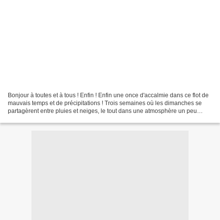
Bonjour à toutes et à tous ! Enfin ! Enfin une once d'accalmie dans ce flot de
mauvais temps et de précipitations ! Trois semaines où les dimanches se
partagèrent entre pluies et neiges, le tout dans une atmosphère un peu
morose. Les montures sont pour...