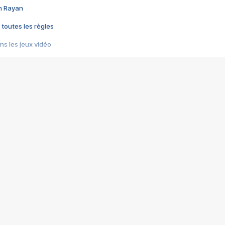
im Rayan
 toutes les règles
s les jeux vidéo
us choquant de Rockstar ? - Le scandale BULLY
e plus moche de Steam
du RÊVE tourne au CAUCHEMAR
pendant 8 heures
it… à tort
umiliés par un jeu vidéo
ire - Final Fantasy 8
ti un empire - Age of Empires
story DOFUS