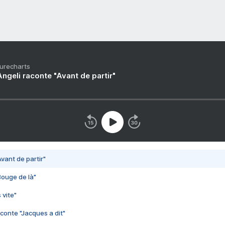
Purecharts
ngeli raconte "Avant de partir"
vant de partir"
Bouge de là"
 vite"
conte "Jacques a dit"