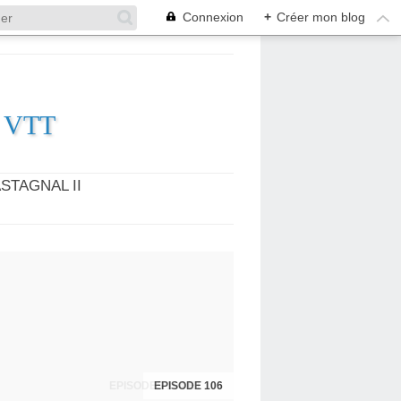
Connexion
+
Créer mon blog
es VTT
STAGNAL II
EPISODES 104 ET 105
EPISODE 106