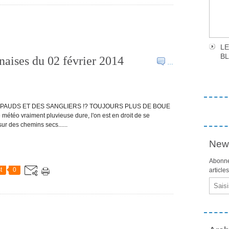
LE
B
naises du 02 février 2014
…
APAUDS ET DES SANGLIERS !? TOUJOURS PLUS DE BOUE
étéo vraiment pluvieuse dure, l'on est en droit de se
r des chemins secs......
News
Abonne
t
0
article
Email