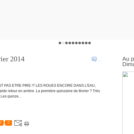
rier 2014
Au 
…
Dima
RAIT PAS ETRE PIRE !? LES ROUES ENCORE DANS L'EAU,
retour en arrière. La première quinzaine de février ? Très
 Les quinze...
t
0