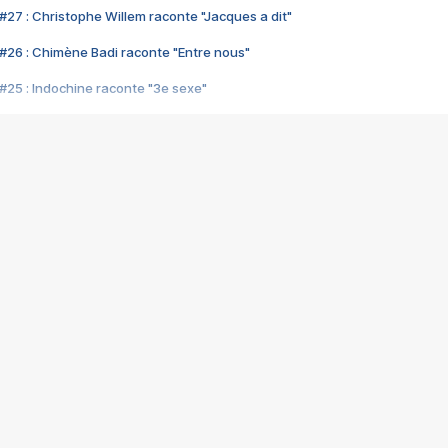
#27 : Christophe Willem raconte "Jacques a dit"
#26 : Chimène Badi raconte "Entre nous"
#25 : Indochine raconte "3e sexe"
#24 : Zaho raconte "C'est chelou"
#23 : Patrick Bruel raconte "Au café des délices"
#22 : Kyo raconte "Le chemin"
#21 : Nolwenn Leroy raconte "Cassé"
#20 : Patrick Hernandez raconte "Born to be alive"
#19 : Lorie raconte "Près de moi"
#18 : Michael Jones raconte "A nos actes manqués" (avec Jean-Jacque
#17 : Khaled raconte "Aïcha"
#16 : Corneille raconte "Parce qu'on vient de loin"