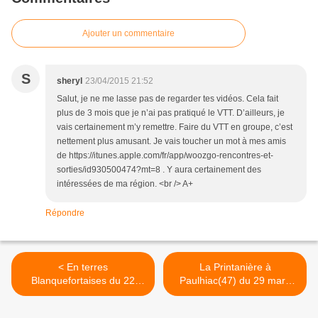
Ajouter un commentaire
S
sheryl
23/04/2015 21:52
Salut, je ne me lasse pas de regarder tes vidéos. Cela fait
plus de 3 mois que je n’ai pas pratiqué le VTT. D’ailleurs, je
vais certainement m’y remettre. Faire du VTT en groupe, c’est
nettement plus amusant. Je vais toucher un mot à mes amis
de https://itunes.apple.com/fr/app/woozgo-rencontres-et-
sorties/id930500474?mt=8 . Y aura certainement des
intéressées de ma région. <br /> A+
Répondre
< En terres
La Printanière à
Blanquefortaises du 22
Paulhiac(47) du 29 mars
février 2015
2015 >