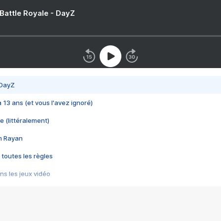
 Battle Royale - DayZ
 DayZ
 a 13 ans (et vous l'avez ignoré)
e (littéralement)
im Rayan
 toutes les règles
s les jeux vidéo
us choquant de Rockstar ? - Le scandale BULLY
e plus moche de Steam