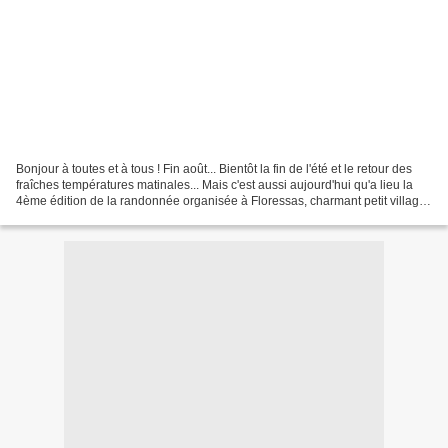
Bonjour à toutes et à tous ! Fin août... Bientôt la fin de l'été et le retour des
fraîches températures matinales... Mais c'est aussi aujourd'hui qu'a lieu la
4ème édition de la randonnée organisée à Floressas, charmant petit village
situé entre la Basse...