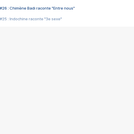
#26 : Chimène Badi raconte "Entre nous"
#25 : Indochine raconte "3e sexe"
#24 : Zaho raconte "C'est chelou"
#23 : Patrick Bruel raconte "Au café des délices"
#22 : Kyo raconte "Le chemin"
#21 : Nolwenn Leroy raconte "Cassé"
#20 : Patrick Hernandez raconte "Born to be alive"
#19 : Lorie raconte "Près de moi"
#18 : Michael Jones raconte "A nos actes manqués" (avec Jean-Jacque
#17 : Khaled raconte "Aïcha"
#16 : Corneille raconte "Parce qu'on vient de loin"
#15 : Indochine raconte "L'aventurier"