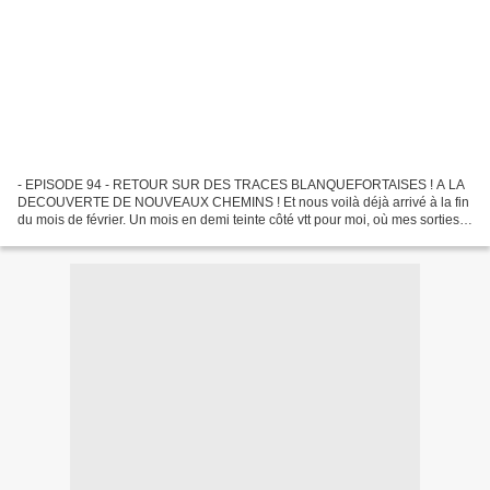
- EPISODE 94 - RETOUR SUR DES TRACES BLANQUEFORTAISES ! A LA
DECOUVERTE DE NOUVEAUX CHEMINS ! Et nous voilà déjà arrivé à la fin
du mois de février. Un mois en demi teinte côté vtt pour moi, où mes sorties
ne furent guère nombreuses. Motivé pour aller...