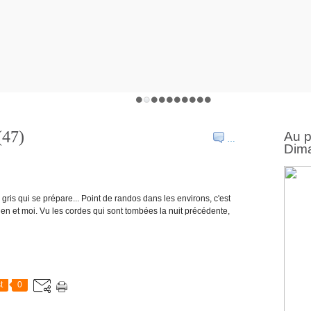
(47)
Au 
…
Dima
gris qui se prépare... Point de randos dans les environs, c'est
mien et moi. Vu les cordes qui sont tombées la nuit précédente,
t
0