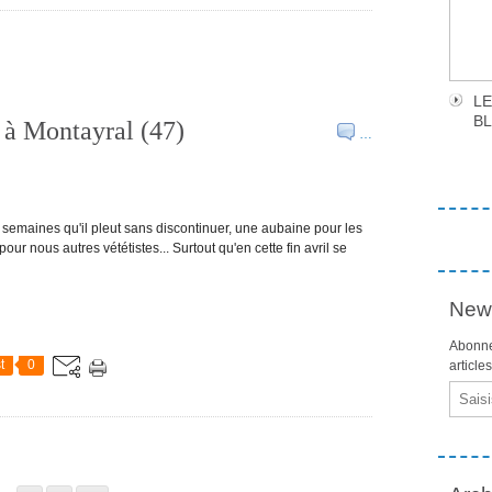
LE
B
 à Montayral (47)
…
s semaines qu'il pleut sans discontinuer, une aubaine pour les
r nous autres vététistes... Surtout qu'en cette fin avril se
News
Abonne
t
0
article
Email