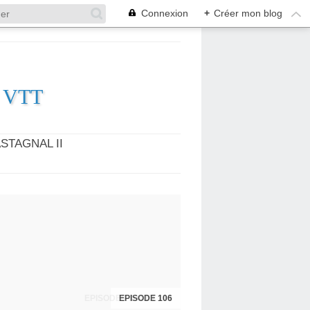
Connexion
+
Créer mon blog
es VTT
STAGNAL II
EPISODES 104 ET 105
EPISODE 106