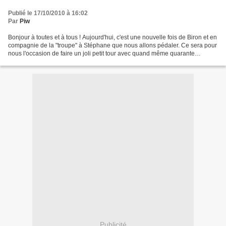
Publié le 17/10/2010 à 16:02
Par
Piw
Bonjour à toutes et à tous ! Aujourd'hui, c'est une nouvelle fois de Biron et en
compagnie de la "troupe" à Stéphane que nous allons pédaler. Ce sera pour
nous l'occasion de faire un joli petit tour avec quand même quarante
kilomètres pour cette matinée...
Publicité