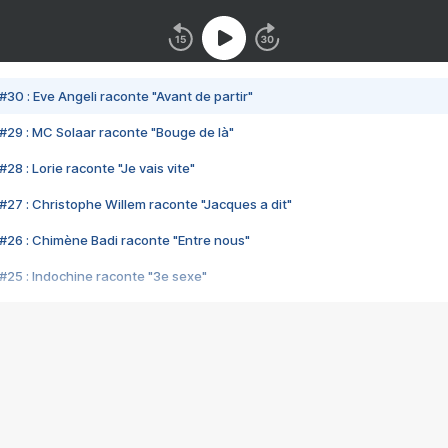
#30 : Eve Angeli raconte "Avant de partir"
#29 : MC Solaar raconte "Bouge de là"
28 : Lorie raconte "Je vais vite"
#27 : Christophe Willem raconte "Jacques a dit"
#26 : Chimène Badi raconte "Entre nous"
#25 : Indochine raconte "3e sexe"
#24 : Zaho raconte "C'est chelou"
#23 : Patrick Bruel raconte "Au café des délices"
#22 : Kyo raconte "Le chemin"
#21 : Nolwenn Leroy raconte "Cassé"