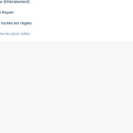
e (littéralement)
im Rayan
 toutes les règles
s les jeux vidéo
us choquant de Rockstar ? - Le scandale BULLY
e plus moche de Steam
du RÊVE tourne au CAUCHEMAR
pendant 8 heures
it… à tort
umiliés par un jeu vidéo
ire - Final Fantasy 8
ti un empire - Age of Empires
story DOFUS