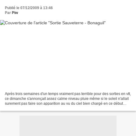
Publié le 07/12/2009 à 13:46
Par
Piw
Après trois semaines d'un temps vraiment pas terrible pour des sorties en vtt,
ce dimanche s'annonçait assez calme niveau pluie même si le soleil n'allait
surement pas faire son apparition au vu du ciel bien chargé en ce début
d'après-midi. Comme convenu...