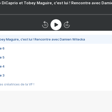
 DiCaprio et Tobey Maguire, c'est lui ! Rencontre avec Dam
bey Maguire, c'est lui ! Rencontre avec Damien Witecka
e 6
e 5
e 4
e 3
s créatrices de la VF !
e 2
e 1
e Mektoub My Love arrive enfin ! Rencontre avec Shaïn Boumedine et Sal