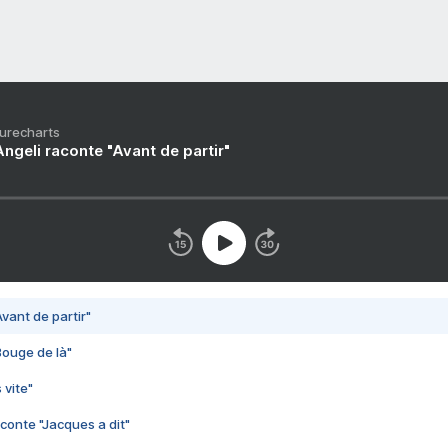
Purecharts
ngeli raconte "Avant de partir"
vant de partir"
Bouge de là"
 vite"
conte "Jacques a dit"