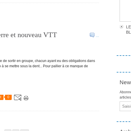
LE
B
erre et nouveau VTT
…
e de sortir en groupe, chacun ayant eu des obligations dans
 à se mettre sous la dent... Pour pallier à ce manque de
News
Abonne
t
0
article
Email