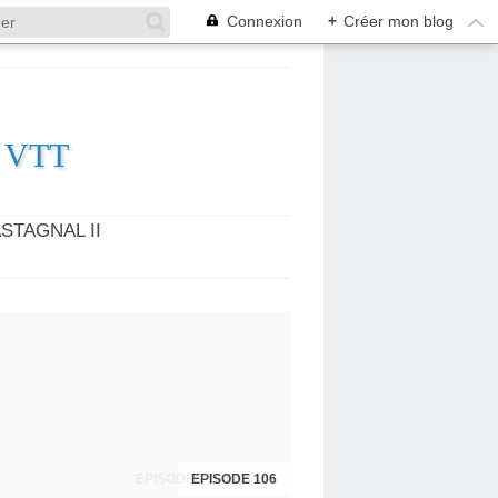
Connexion
+
Créer mon blog
es VTT
STAGNAL II
EPISODES 104 ET 105
EPISODE 106