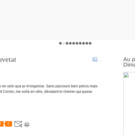
uvetat
Au 
…
Dima
ie en solo que je m'organise. Sans parcours bien précis mais
int Cernin, me voilà en vélo, dévalant le chemin qui passe
t
0