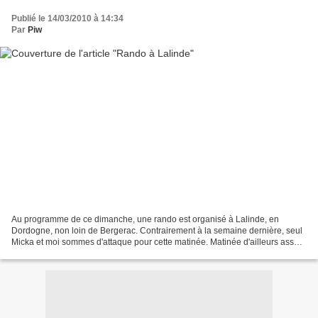
Publié le 14/03/2010 à 14:34
Par
Piw
Au programme de ce dimanche, une rando est organisé à Lalinde, en
Dordogne, non loin de Bergerac. Contrairement à la semaine dernière, seul
Micka et moi sommes d'attaque pour cette matinée. Matinée d'ailleurs assez
fraîche avec un jolie -3° au thermomètre....