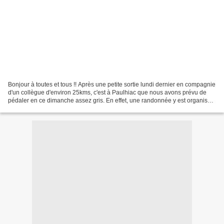
Bonjour à toutes et tous !! Après une petite sortie lundi dernier en compagnie
d'un collègue d'environ 25kms, c'est à Paulhiac que nous avons prévu de
pédaler en ce dimanche assez gris. En effet, une randonnée y est organisée
avec trois circuits à l'affiche...