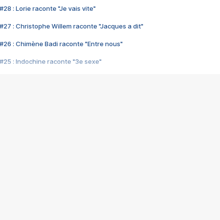
28 : Lorie raconte "Je vais vite"
#27 : Christophe Willem raconte "Jacques a dit"
#26 : Chimène Badi raconte "Entre nous"
#25 : Indochine raconte "3e sexe"
#24 : Zaho raconte "C'est chelou"
#23 : Patrick Bruel raconte "Au café des délices"
#22 : Kyo raconte "Le chemin"
#21 : Nolwenn Leroy raconte "Cassé"
#20 : Patrick Hernandez raconte "Born to be alive"
#19 : Lorie raconte "Près de moi"
#18 : Michael Jones raconte "A nos actes manqués" (avec Jean-Jacque
#17 : Khaled raconte "Aïcha"