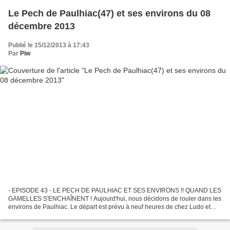
Le Pech de Paulhiac(47) et ses environs du 08
décembre 2013
Publié le 15/12/2013 à 17:43
Par
Piw
- EPISODE 43 - LE PECH DE PAULHIAC ET SES ENVIRONS !! QUAND LES
GAMELLES S'ENCHAÎNENT ! Aujourd'hui, nous décidons de rouler dans les
environs de Paulhiac. Le départ est prévu à neuf heures de chez Ludo et
Nathalie. Une fois n'est pas coutume, les températures...