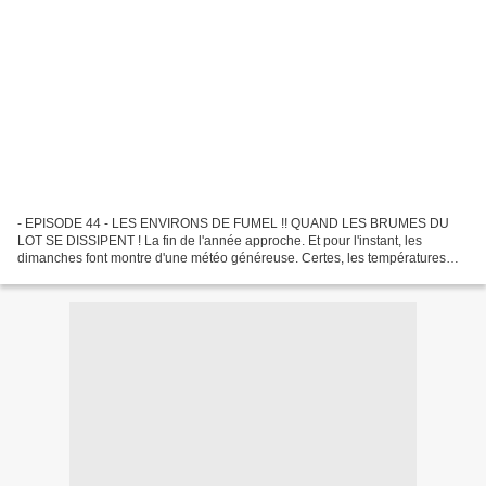
- EPISODE 44 - LES ENVIRONS DE FUMEL !! QUAND LES BRUMES DU
LOT SE DISSIPENT ! La fin de l'année approche. Et pour l'instant, les
dimanches font montre d'une météo généreuse. Certes, les températures
sont pour la plupart du temps très froides, mais cela...