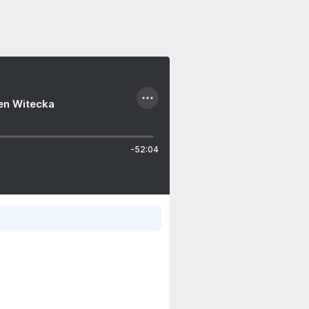
ien Witecka
-52:04