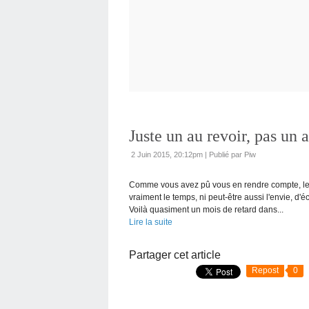
Juste un au revoir, pas un a
2 Juin 2015, 20:12pm
|
Publié par Piw
Comme vous avez pû vous en rendre compte, le 
vraiment le temps, ni peut-être aussi l'envie, d'éc
Voilà quasiment un mois de retard dans...
Lire la suite
Partager cet article
Repost
0