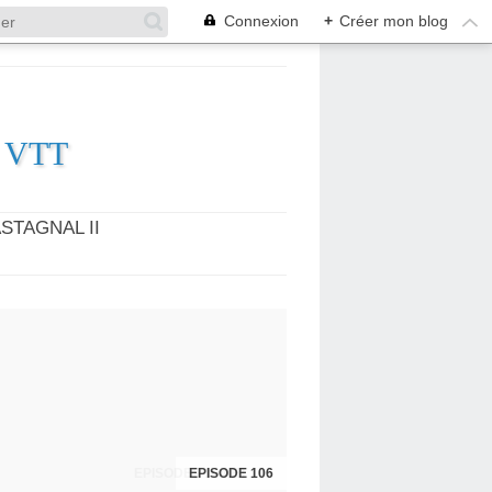
Connexion
+
Créer mon blog
es VTT
STAGNAL II
EPISODES 104 ET 105
EPISODE 106