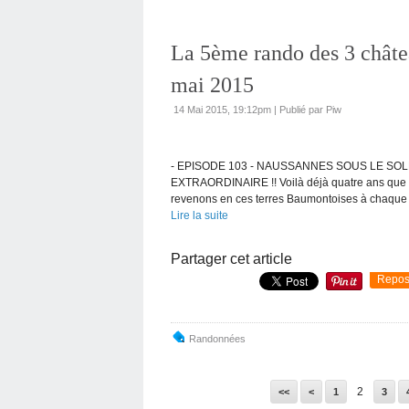
La 5ème rando des 3 châte
mai 2015
14 Mai 2015, 19:12pm
|
Publié par Piw
- EPISODE 103 - NAUSSANNES SOUS LE SO
EXTRAORDINAIRE !! Voilà déjà quatre ans que 
revenons en ces terres Baumontoises à chaque 
Lire la suite
Partager cet article
Repos
Randonnées
2
<<
<
1
3