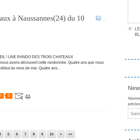
aux à Naussannes(24) du 10
…
LE
B
LEIL ! UNE RANDO DES TROIS CHATEAUX
nous avons découvert cette randonnée. Quatre ans que nous
début du mois de mai. Quatre ans...
News
t
0
Abonne
article
Email
20
30
40
50
60
70
80
90
100
4
5
6
7
8
9
10
>
>>